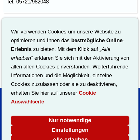
Tel. 05721/982048
Ferienwohnung Dasdemir
Wir verwenden Cookies um unsere Website zu
Schulstr. 13b
optimieren und Ihnen das
bestmögliche Online-
31707 Heeßen
Erlebnis
zu bieten. Mit dem Klick auf
„Alle
erlauben“
erklären Sie sich mit der Aktivierung von
E-Mail:
fewo.dasdemir@web.de
allen allen Cookies einverstanden. Weiterführende
Tel. 0162/ 2085538
Informationen und die Möglichkeit, einzelne
Cookies zuzulassen oder sie zu deaktivieren,
erhalten Sie hier auf unserer
Cookie
Impressum
DSGVO
Barrierefreiheit
AGB
Widerrufsrecht
Auswahlseite
Versand & Zahlung
Cookies
- E-
Samtgemeinde - Gemeindeverwaltung: 05722/8860
Nur notwendige
Mail:
badeilsen@sg-eilsen.de
Einstellungen
05722-88650
Im Haus des Gastes, Bückeburger Str.
Alle erlauben