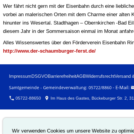
Wer fährt nicht gern mit der Eisenbahn durch eine liebl
vorbei an malerischen Orten mit dem Charme einer alten K
hinunter ins Wesertal. Stadthagen – Obernkirchen -Bad Eils
diesem Jahr in der Sommersaison einmal im Monat anfahr
Alles Wissenswertes über den Förderverein Eisenbahn Rin
http://www.der-schaumburger-ferst.de/
Impressum
DSGVO
Barrierefreiheit
AGB
Widerrufsrecht
Versand 
- E-Mail:
Samtgemeinde - Gemeindeverwaltung: 05722/8860
05722-88650
Im Haus des Gastes, Bückeburger Str. 2, 3
Wir verwenden Cookies um unsere Website zu optimi