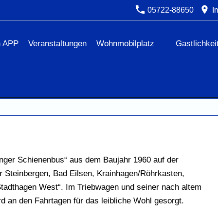
05722-88650
Im
n APP
Veranstaltungen
Wohnmobilplatz
Gastlichkei
inger Schienenbus“ aus dem Baujahr 1960 auf der
ber Steinbergen, Bad Eilsen, Krainhagen/Röhrkasten,
adthagen West“. Im Triebwagen und seiner nach altem
rd an den Fahrtagen für das leibliche Wohl gesorgt.